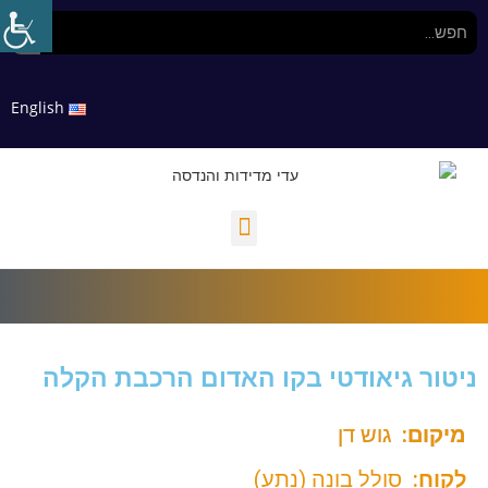
English
ניטור גיאודטי בקו האדום הרכבת הקלה
מיקום:
גוש דן
לקוח:
סולל בונה (נתע)